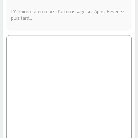
e
r
L'Arkhios est en cours d'atterrissage sur Apos. Revenez
c
plus tard...
h
e
r