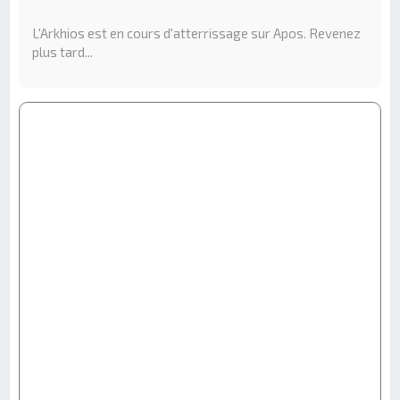
e
r
L'Arkhios est en cours d'atterrissage sur Apos. Revenez
c
plus tard...
h
e
r