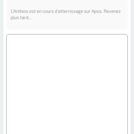
e
r
L'Arkhios est en cours d'atterrissage sur Apos. Revenez
c
plus tard...
h
e
r