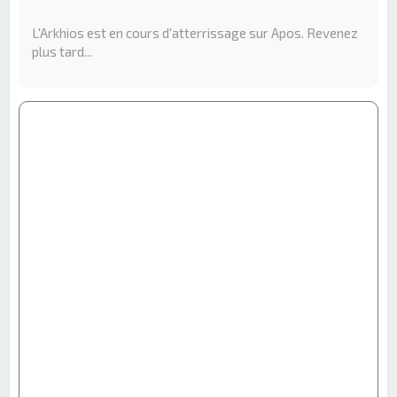
e
r
L'Arkhios est en cours d'atterrissage sur Apos. Revenez
c
plus tard...
h
e
r