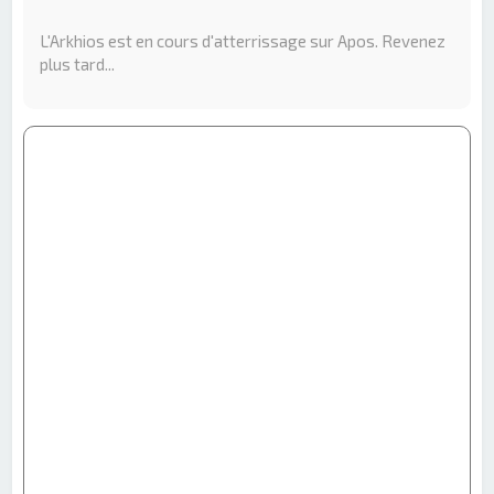
e
r
L'Arkhios est en cours d'atterrissage sur Apos. Revenez
c
plus tard...
h
e
r