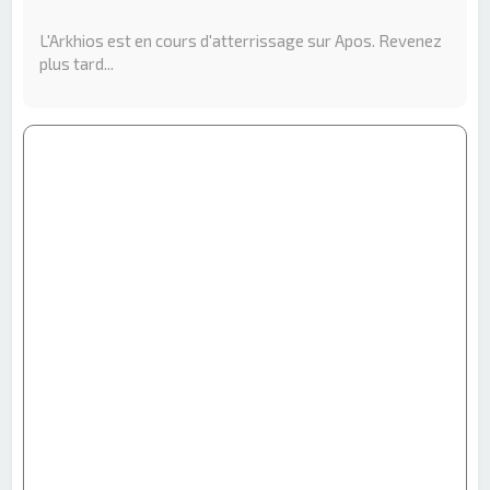
e
r
L'Arkhios est en cours d'atterrissage sur Apos. Revenez
c
plus tard...
h
e
r