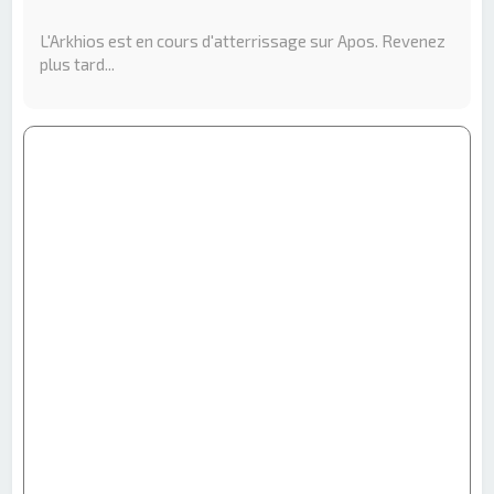
e
r
L'Arkhios est en cours d'atterrissage sur Apos. Revenez
c
plus tard...
h
e
r