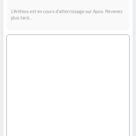
e
r
L'Arkhios est en cours d'atterrissage sur Apos. Revenez
c
plus tard...
h
e
r