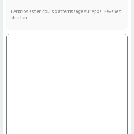
e
r
L'Arkhios est en cours d'atterrissage sur Apos. Revenez
c
plus tard...
h
e
r