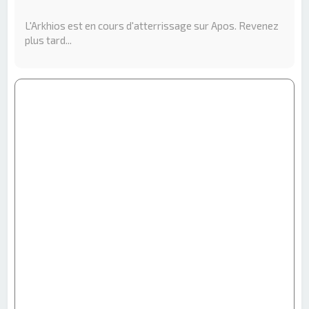
e
r
L'Arkhios est en cours d'atterrissage sur Apos. Revenez
c
plus tard...
h
e
r