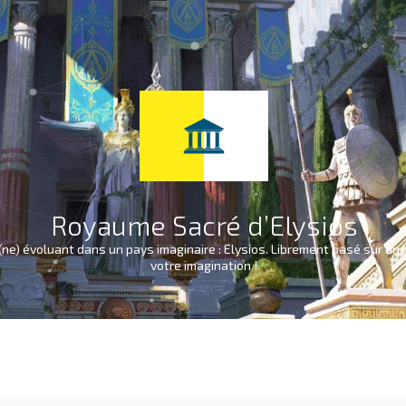
Royaume Sacré d’Elysios
(ne) évoluant dans un pays imaginaire : Elysios. Librement basé sur un 
votre imagination !