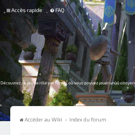
Accès rapide
FAQ
Découvrez ce jeu de rôle par forum, où vous pouvez jouer un(e) citoyen
Accéder au Wiki
Index du forum