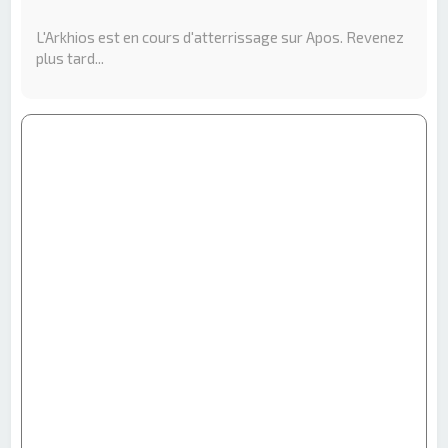
e
r
L'Arkhios est en cours d'atterrissage sur Apos. Revenez
c
plus tard...
h
e
r